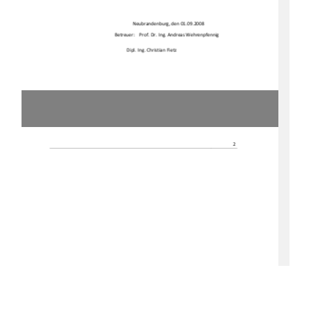
Neubrandenburg, den 01.09.2008 
Betreuer: 
Prof. Dr. Ing. Andreas Wehrenpfennig 
Dipl. Ing. Christian Fietz 
2 