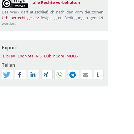
alle Rechte vorbehalten
Das Werk darf ausschließlich nach den vom deutschen
Urheberrechtsgesetz
festgelegten Bedingungen genutzt
werden.
Export
BibTeX
EndNote
RIS
DublinCore
MODS
Teilen
tweet
teilen
mitteilen
teilen
teilen
teilen
mail