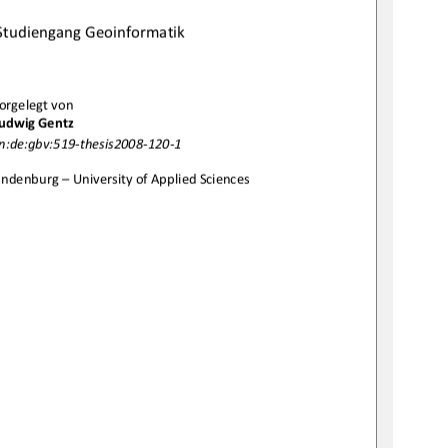
Studiengang Geoinformatik
orgelegt von 
udwig Gentz 
n:de:gbv:519
-
thesis
2
008
-
120
-1
andenburg – Un
iversity of Applied Sciences 