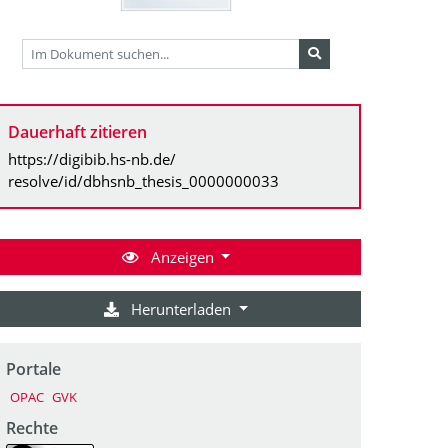
Dauerhaft zitieren
https://digibib.hs-nb.de/
resolve/id/dbhsnb_thesis_0000000033
Anzeigen
Herunterladen
Portale
OPAC
GVK
Rechte