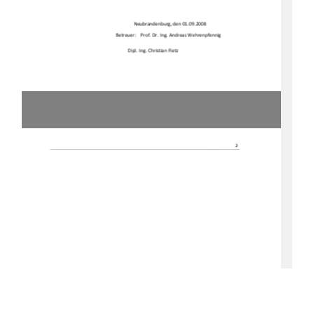
Neubrandenburg, den 01.09.2008 
Betreuer: 
Prof. Dr. Ing. Andreas Wehrenpfennig 
Dipl. Ing. Christian Fietz 
2 