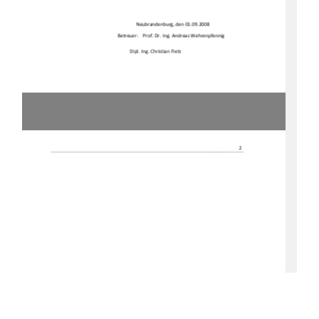
Neubrandenburg, den 01.09.2008 
Betreuer: 
Prof. Dr. Ing. Andreas Wehrenpfennig 
Dipl. Ing. Christian Fietz 
2 