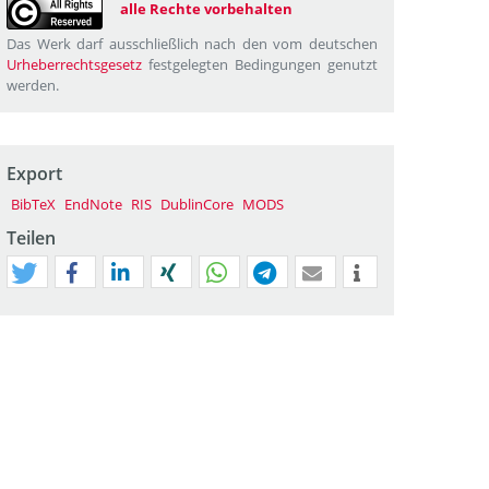
alle Rechte vorbehalten
Das Werk darf ausschließlich nach den vom deutschen
Urheberrechtsgesetz
festgelegten Bedingungen genutzt
werden.
Export
BibTeX
EndNote
RIS
DublinCore
MODS
Teilen
tweet
teilen
mitteilen
teilen
teilen
teilen
mail