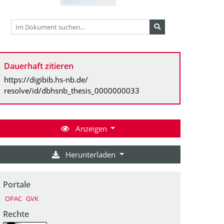
Dauerhaft zitieren
https://digibib.hs-nb.de/
resolve/id/dbhsnb_thesis_0000000033
Anzeigen
Herunterladen
Portale
OPAC
GVK
Rechte