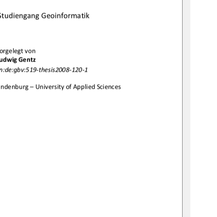
Studiengang Geoinformatik
orgelegt von 
udwig Gentz 
n:de:gbv:519
-
thesis
2
008
-
120
-1
andenburg – Un
iversity of Applied Sciences 