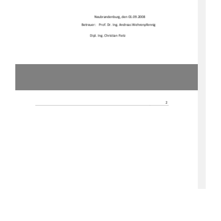
Neubrandenburg, den 01.09.2008 
Betreuer: 
Prof. Dr. Ing. Andreas Wehrenpfennig 
Dipl. Ing. Christian Fietz 
2 