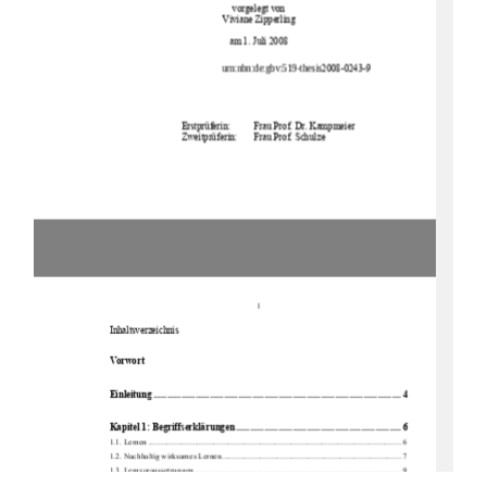
vorgelegt von 
Viviane Zipperling 
am 1. Juli 2008 
urn:nbn:de:gbv:519-thesis
2008-0243-9 
Erstprüferin: 
Frau Prof. Dr. Kampmeier 
Zweitprüferin:  
Frau Prof. Schulze 
1
Inhaltsverzeichnis 
Vorwort  
Einlei
tung .........................................................................................................
4 
Kapitel 1: Begri
ffserklär
ungen
...................................................................... 6 
1.1. Lernen ....................................................................................................................
........ 6 
1.2. Nachhaltig wirksames Lernen........................................................................................ 7 
1.3. Lernvoraussetzungen...................................................................................................... 9