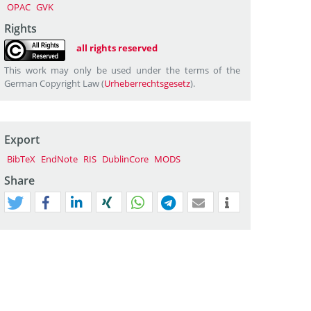
OPAC
GVK
Rights
all rights reserved
This work may only be used under the terms of the
German Copyright Law (
Urheberrechtsgesetz
).
Export
BibTeX
EndNote
RIS
DublinCore
MODS
Share
tweet
teilen
mitteilen
teilen
teilen
teilen
mail