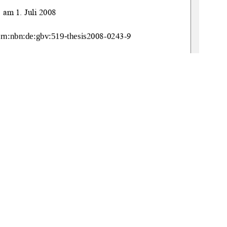
am 1. Juli 2008 
urn:nbn:de:gbv:519-thesis
2008-0243-9 
: 
Frau Prof. Dr. Kampmeier 
in:  
Frau Prof. Schulze 
1
0 °