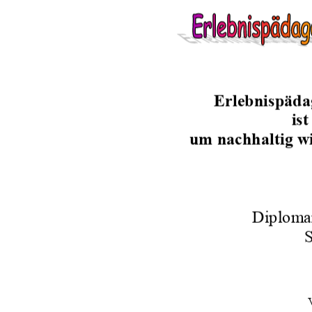
Erlebnispäda
is
um nachhaltig w
Diplomar
S