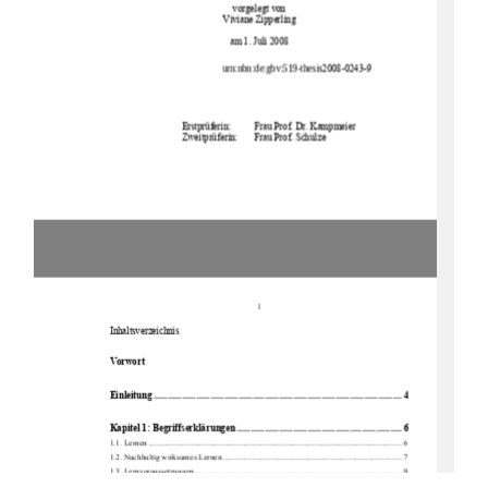
vorgelegt von 
Viviane Zipperling 
am 1. Juli 2008 
urn:nbn:de:gbv:519-thesis
2008-0243-9 
Erstprüferin: 
Frau Prof. Dr. Kampmeier 
Zweitprüferin:  
Frau Prof. Schulze 
1
Inhaltsverzeichnis 
Vorwort  
Einlei
tung .........................................................................................................
4 
Kapitel 1: Begri
ffserklär
ungen
...................................................................... 6 
1.1. Lernen ....................................................................................................................
........ 6 
1.2. Nachhaltig wirksames Lernen........................................................................................ 7 
1.3. Lernvoraussetzungen...................................................................................................... 9