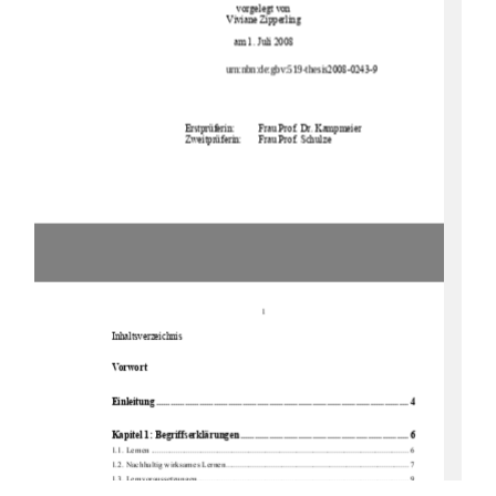
vorgelegt von 
Viviane Zipperling 
am 1. Juli 2008 
urn:nbn:de:gbv:519-thesis
2008-0243-9 
Erstprüferin: 
Frau Prof. Dr. Kampmeier 
Zweitprüferin:  
Frau Prof. Schulze 
1
Inhaltsverzeichnis 
Vorwort  
Einlei
tung .........................................................................................................
4 
Kapitel 1: Begri
ffserklär
ungen
...................................................................... 6 
1.1. Lernen ....................................................................................................................
........ 6 
1.2. Nachhaltig wirksames Lernen........................................................................................ 7 
1.3. Lernvoraussetzungen...................................................................................................... 9