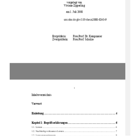
vorgelegt von 
Viviane Zipperling 
am 1. Juli 2008 
urn:nbn:de:gbv:519-thesis
2008-0243-9 
Erstprüferin: 
Frau Prof. Dr. Kampmeier 
Zweitprüferin:  
Frau Prof. Schulze 
1
Inhaltsverzeichnis 
Vorwort  
Einlei
tung .........................................................................................................
4 
Kapitel 1: Begri
ffserklär
ungen
...................................................................... 6 
1.1. Lernen ....................................................................................................................
........ 6 
1.2. Nachhaltig wirksames Lernen........................................................................................ 7 
1.3. Lernvoraussetzungen...................................................................................................... 9