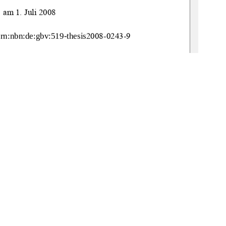
am 1. Juli 2008 
urn:nbn:de:gbv:519-thesis
2008-0243-9 
: 
Frau Prof. Dr. Kampmeier 
in:  
Frau Prof. Schulze 
1
0 °