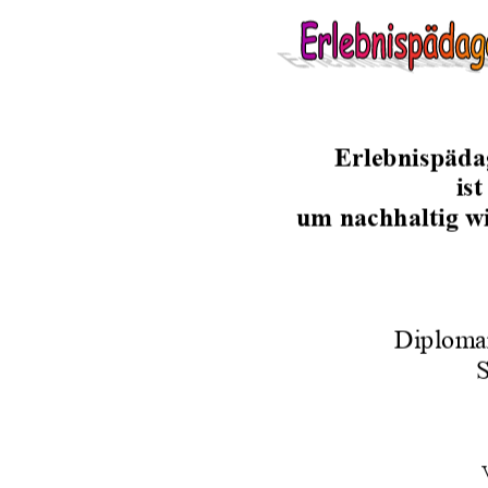
Erlebnispäda
is
um nachhaltig w
Diplomar
S