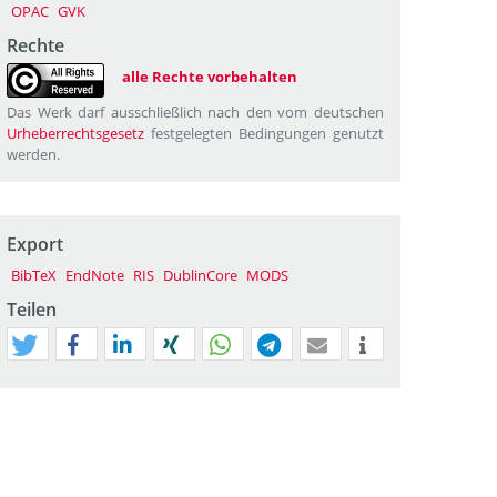
OPAC
GVK
Rechte
alle Rechte vorbehalten
Das Werk darf ausschließlich nach den vom deutschen
Urheberrechtsgesetz
festgelegten Bedingungen genutzt
werden.
Export
BibTeX
EndNote
RIS
DublinCore
MODS
Teilen
tweet
teilen
mitteilen
teilen
teilen
teilen
mail