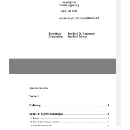
vorgelegt von 
Viviane Zipperling 
am 1. Juli 2008 
urn:nbn:de:gbv:519-thesis
2008-0243-9 
Erstprüferin: 
Frau Prof. Dr. Kampmeier 
Zweitprüferin:  
Frau Prof. Schulze 
1
Inhaltsverzeichnis 
Vorwort  
Einlei
tung .........................................................................................................
4 
Kapitel 1: Begri
ffserklär
ungen
...................................................................... 6 
1.1. Lernen ....................................................................................................................
........ 6 
1.2. Nachhaltig wirksames Lernen........................................................................................ 7 
1.3. Lernvoraussetzungen...................................................................................................... 9