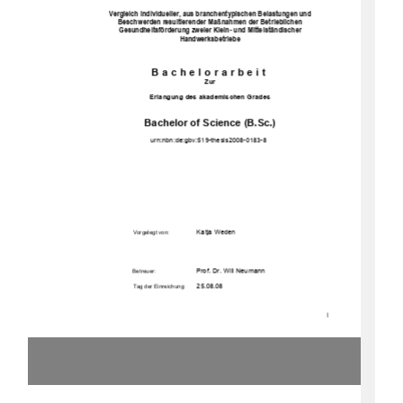
Vergleich individueller, aus branchentypischen Belastungen und 
Beschwerden resultierender Maßnahmen der Betrieblichen 
Gesundheitsförderung zweier Klein- und Mittelständischer 
Handwerksbetriebe  
Bachelorarbeit 
Zur 
Erlangung des akademischen Grades 
Bachelor of Science (B.Sc.)
u
rn:nbn:de:gbv:519-
thesis2008-0183-8 
               Katja               Weden               
Vorgelegt von:
Prof. Dr. Will Neumann 
Betreuer:
      25.08.08      
Tag der Einreichung:
1