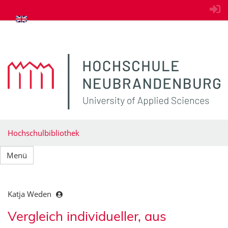
zum Inhalt springen
Hochschulbibliothek
Menü
Katja Weden
Vergleich individueller, aus