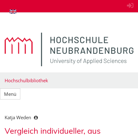
zum Inhalt springen
Hochschulbibliothek
Menü
Katja Weden
Vergleich individueller, aus