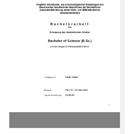
Vergleich individueller, aus branchentypischen Belastungen und 
Beschwerden resultierender Maßnahmen der Betrieblichen 
Gesundheitsförderung zweier Klein- und Mittelständischer 
Handwerksbetriebe  
Bachelorarbeit 
Zur 
Erlangung des akademischen Grades 
Bachelor of Science (B.Sc.)
u
rn:nbn:de:gbv:519-
thesis2008-0183-8 
               Katja               Weden               
Vorgelegt von:
Prof. Dr. Will Neumann 
Betreuer:
      25.08.08      
Tag der Einreichung:
1