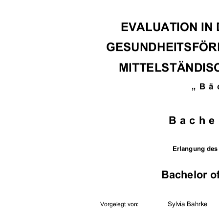
EVALUATION IN 
GESUNDHEITSFÖRD
MITTELSTÄNDIS
„Bä
Bache
Erlangung des
Bachelor of
                Sylvia                Bahrke    
Vorgelegt von: