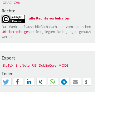
OPAC
GVK
Rechte
alle Rechte vorbehalten
Das Werk darf ausschließlich nach den vom deutschen
Urheberrechtsgesetz
festgelegten Bedingungen genutzt
werden.
Export
BibTeX
EndNote
RIS
DublinCore
MODS
Teilen
tweet
teilen
mitteilen
teilen
teilen
teilen
mail