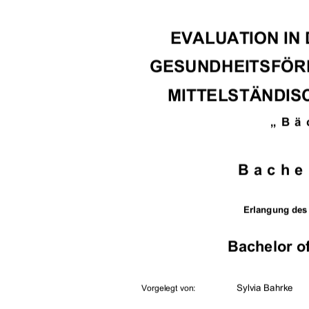
EVALUATION IN 
GESUNDHEITSFÖRD
MITTELSTÄNDIS
„Bä
Bache
Erlangung des
Bachelor of
                Sylvia                Bahrke    
Vorgelegt von: