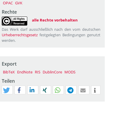
OPAC
GVK
Rechte
alle Rechte vorbehalten
Das Werk darf ausschließlich nach den vom deutschen
Urheberrechtsgesetz
festgelegten Bedingungen genutzt
werden.
Export
BibTeX
EndNote
RIS
DublinCore
MODS
Teilen
tweet
teilen
mitteilen
teilen
teilen
teilen
mail