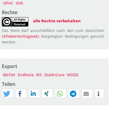
OPAC
GVK
Rechte
alle Rechte vorbehalten
Das Werk darf ausschließlich nach den vom deutschen
Urheberrechtsgesetz
festgelegten Bedingungen genutzt
werden.
Export
BibTeX
EndNote
RIS
DublinCore
MODS
Teilen
tweet
teilen
mitteilen
teilen
teilen
teilen
mail