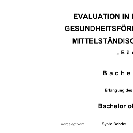
EVALUATION IN 
GESUNDHEITSFÖRD
MITTELSTÄNDIS
„Bä
Bache
Erlangung des
Bachelor of
                Sylvia                Bahrke    
Vorgelegt von: