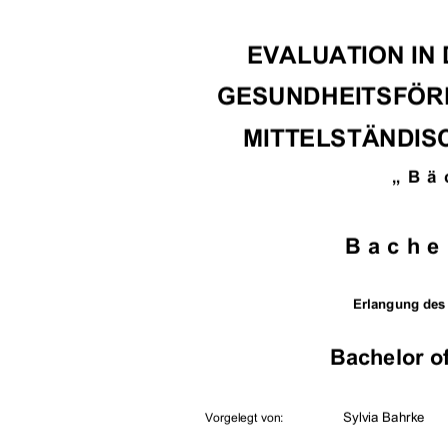
EVALUATION IN 
GESUNDHEITSFÖRD
MITTELSTÄNDIS
„Bä
Bache
Erlangung des
Bachelor of
                Sylvia                Bahrke    
Vorgelegt von: