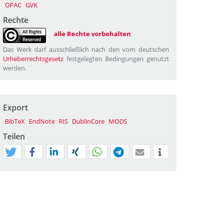
OPAC
GVK
Rechte
alle Rechte vorbehalten
Das Werk darf ausschließlich nach den vom deutschen
Urheberrechtsgesetz
festgelegten Bedingungen genutzt
werden.
Export
BibTeX
EndNote
RIS
DublinCore
MODS
Teilen
tweet
teilen
mitteilen
teilen
teilen
teilen
mail