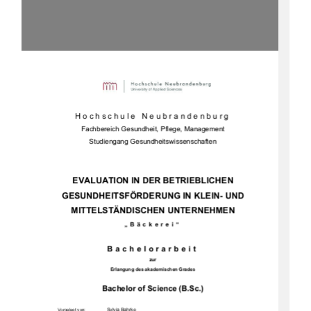
Hochschule Neubrandenburg 
Fachbereich Gesundheit, Pflege, Management 
Studiengang Gesundheitswissenschaften 
EVALUATION IN DER BETRIEBLICHEN 
GESUNDHEITSFÖRDERUNG IN KLEIN- UND 
MITTELSTÄNDISCHEN UNTERNEHMEN 
„Bäckerei“
Bachelorarbeit
zur
Erlangung des akademischen Grades 
Bachelor of Science (B.Sc.)
                Sylvia                Bahrke                
Vorgelegt von: