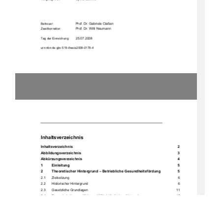
Prof. Dr. Gabriele Claßen 
Betreuer:
Prof. Dr. Willi Neumann 
Zweitkorrektor: 
       25.07.2008       
Tag der Einreichung:
urn:nbn:de:gbv:519-thesis2008-0178-4
Inhaltsverzeichnis 
Inhaltsverzeichnis                                                                                                       2
Abbildungsverzeichnis                                                                                              3
Abkürzungsverzeichnis                                                                                             4
1
Einleitung                                                                                                          5
2
Theoretischer Hintergrund – Betriebliche Gesundheitsfördung 
5
2.1
Zielsetzung 
6
2.2
Historischer Hintergrund 
6
2.3
Gesetzliche Grundlagen 
11
2.4
Besonderheiten von Klein- und Mittelständischen Unternehmen 
15
3
Evaluation - Instrumente 
17
3.1
Interview
17
3.1.1    Formen des Interviews 
18