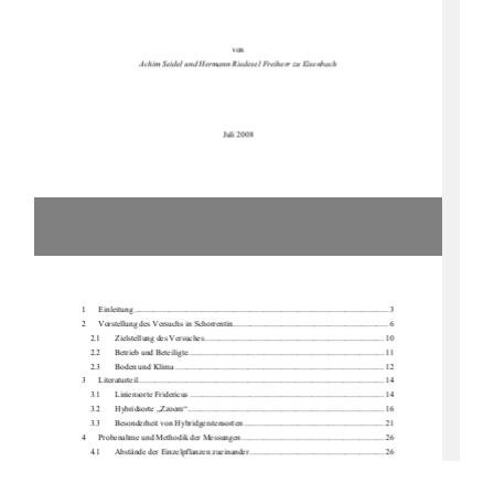
von 
Achim Seidel und Hermann Ried
esel Freiherr zu Eisenbach 
Juli 2008 
1      Einleitung ...................................................................................................................
........ 3 
2 
Vorstellung des Versuchs in Schorrentin ........................................................................... 6 
2.1       Zielstellung       des       Versuches ....................................................................................... 10       
2.2       Betrieb       und       Beteiligte............................................................................................... 11       
2.3       Boden       und       Klima ..................................................................................................... 12       
3      Literaturteil ................................................................................................................
....... 14 
3.1       Liniensorte       Fridericus .............................................................................................. 14       
3.2       Hybridsorte       „Zzoom“ ............................................................................................... 16       
3.3 
Besonderheit von Hybridgerstensorten .................................................................... 21 
4 
Probenahme und Methodik der 
Messungen ..................................................................... 26 
4.1       Abstände       der       Einzelpf
lanzen zueinander ................................................................. 26 
4.2       Ablagetiefe       und       Trie
bzahlen .................................................................................... 28 
4.3 
Ermittlung der TS-Gewichte .................................................................................... 30 