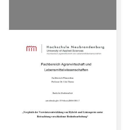
Fachbereich Pflanzenbau 
Professor Dr. Udo Thome 
Bachelor-Studienarbeit 
urn:nbn:de:gbv:519-thesis2008-0301-7 
„Vergleich der Vorwinterentwicklung von Hybrid- und Liniengerste unter 
Betrachtung verschiedener Bodenbearbeitung“ 