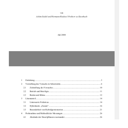
von 
Achim Seidel und Hermann Ried
esel Freiherr zu Eisenbach 
Juli 2008 
1      Einleitung ...................................................................................................................
........ 3 
2 
Vorstellung des Versuchs in Schorrentin ........................................................................... 6 
2.1       Zielstellung       des       Versuches ....................................................................................... 10       
2.2       Betrieb       und       Beteiligte............................................................................................... 11       
2.3       Boden       und       Klima ..................................................................................................... 12       
3      Literaturteil ................................................................................................................
....... 14 
3.1       Liniensorte       Fridericus .............................................................................................. 14       
3.2       Hybridsorte       „Zzoom“ ............................................................................................... 16       
3.3 
Besonderheit von Hybridgerstensorten .................................................................... 21 
4 
Probenahme und Methodik der 
Messungen ..................................................................... 26 
4.1       Abstände       der       Einzelpf
lanzen zueinander ................................................................. 26 
4.2       Ablagetiefe       und       Trie
bzahlen .................................................................................... 28 
4.3 
Ermittlung der TS-Gewichte .................................................................................... 30 