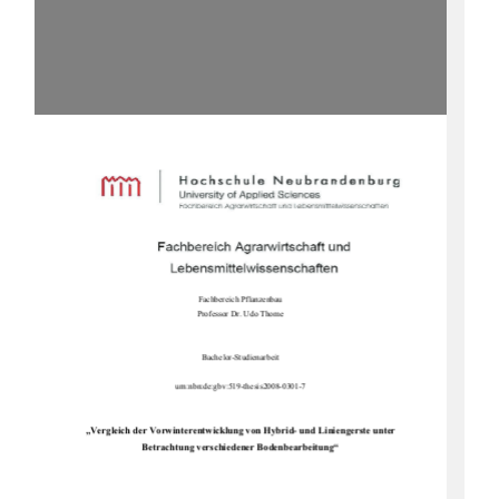
Fachbereich Pflanzenbau 
Professor Dr. Udo Thome 
Bachelor-Studienarbeit 
urn:nbn:de:gbv:519-thesis2008-0301-7 
„Vergleich der Vorwinterentwicklung von Hybrid- und Liniengerste unter 
Betrachtung verschiedener Bodenbearbeitung“ 