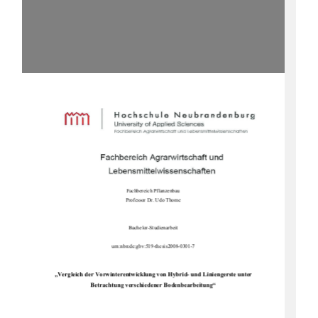
Fachbereich Pflanzenbau 
Professor Dr. Udo Thome 
Bachelor-Studienarbeit 
urn:nbn:de:gbv:519-thesis2008-0301-7 
„Vergleich der Vorwinterentwicklung von Hybrid- und Liniengerste unter 
Betrachtung verschiedener Bodenbearbeitung“ 