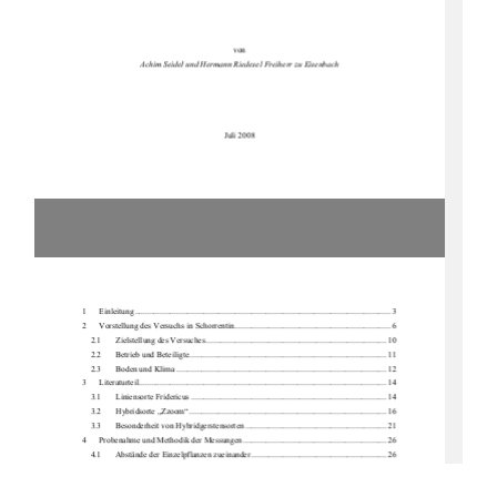
von 
Achim Seidel und Hermann Ried
esel Freiherr zu Eisenbach 
Juli 2008 
1      Einleitung ...................................................................................................................
........ 3 
2 
Vorstellung des Versuchs in Schorrentin ........................................................................... 6 
2.1       Zielstellung       des       Versuches ....................................................................................... 10       
2.2       Betrieb       und       Beteiligte............................................................................................... 11       
2.3       Boden       und       Klima ..................................................................................................... 12       
3      Literaturteil ................................................................................................................
....... 14 
3.1       Liniensorte       Fridericus .............................................................................................. 14       
3.2       Hybridsorte       „Zzoom“ ............................................................................................... 16       
3.3 
Besonderheit von Hybridgerstensorten .................................................................... 21 
4 
Probenahme und Methodik der 
Messungen ..................................................................... 26 
4.1       Abstände       der       Einzelpf
lanzen zueinander ................................................................. 26 
4.2       Ablagetiefe       und       Trie
bzahlen .................................................................................... 28 
4.3 
Ermittlung der TS-Gewichte .................................................................................... 30 