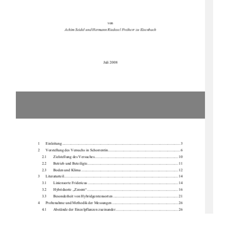
von 
Achim Seidel und Hermann Ried
esel Freiherr zu Eisenbach 
Juli 2008 
1      Einleitung ...................................................................................................................
........ 3 
2 
Vorstellung des Versuchs in Schorrentin ........................................................................... 6 
2.1       Zielstellung       des       Versuches ....................................................................................... 10       
2.2       Betrieb       und       Beteiligte............................................................................................... 11       
2.3       Boden       und       Klima ..................................................................................................... 12       
3      Literaturteil ................................................................................................................
....... 14 
3.1       Liniensorte       Fridericus .............................................................................................. 14       
3.2       Hybridsorte       „Zzoom“ ............................................................................................... 16       
3.3 
Besonderheit von Hybridgerstensorten .................................................................... 21 
4 
Probenahme und Methodik der 
Messungen ..................................................................... 26 
4.1       Abstände       der       Einzelpf
lanzen zueinander ................................................................. 26 
4.2       Ablagetiefe       und       Trie
bzahlen .................................................................................... 28 
4.3 
Ermittlung der TS-Gewichte .................................................................................... 30 