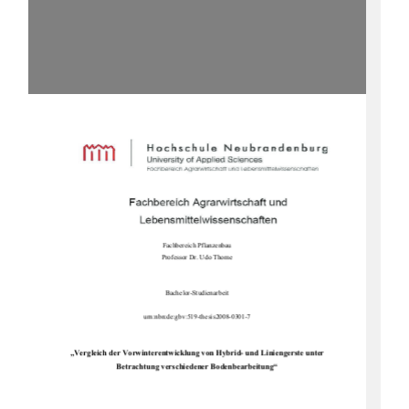
Fachbereich Pflanzenbau 
Professor Dr. Udo Thome 
Bachelor-Studienarbeit 
urn:nbn:de:gbv:519-thesis2008-0301-7 
„Vergleich der Vorwinterentwicklung von Hybrid- und Liniengerste unter 
Betrachtung verschiedener Bodenbearbeitung“ 