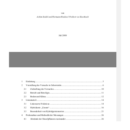
von 
Achim Seidel und Hermann Ried
esel Freiherr zu Eisenbach 
Juli 2008 
1      Einleitung ...................................................................................................................
........ 3 
2 
Vorstellung des Versuchs in Schorrentin ........................................................................... 6 
2.1       Zielstellung       des       Versuches ....................................................................................... 10       
2.2       Betrieb       und       Beteiligte............................................................................................... 11       
2.3       Boden       und       Klima ..................................................................................................... 12       
3      Literaturteil ................................................................................................................
....... 14 
3.1       Liniensorte       Fridericus .............................................................................................. 14       
3.2       Hybridsorte       „Zzoom“ ............................................................................................... 16       
3.3 
Besonderheit von Hybridgerstensorten .................................................................... 21 
4 
Probenahme und Methodik der 
Messungen ..................................................................... 26 
4.1       Abstände       der       Einzelpf
lanzen zueinander ................................................................. 26 
4.2       Ablagetiefe       und       Trie
bzahlen .................................................................................... 28 
4.3 
Ermittlung der TS-Gewichte .................................................................................... 30 