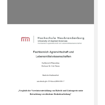
Fachbereich Pflanzenbau 
Professor Dr. Udo Thome 
Bachelor-Studienarbeit 
urn:nbn:de:gbv:519-thesis2008-0301-7 
„Vergleich der Vorwinterentwicklung von Hybrid- und Liniengerste unter 
Betrachtung verschiedener Bodenbearbeitung“ 