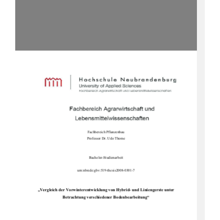
Fachbereich Pflanzenbau 
Professor Dr. Udo Thome 
Bachelor-Studienarbeit 
urn:nbn:de:gbv:519-thesis2008-0301-7 
„Vergleich der Vorwinterentwicklung von Hybrid- und Liniengerste unter 
Betrachtung verschiedener Bodenbearbeitung“ 