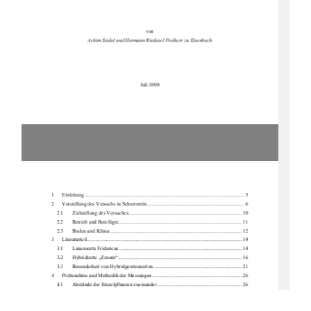
von 
Achim Seidel und Hermann Ried
esel Freiherr zu Eisenbach 
Juli 2008 
1      Einleitung ...................................................................................................................
........ 3 
2 
Vorstellung des Versuchs in Schorrentin ........................................................................... 6 
2.1       Zielstellung       des       Versuches ....................................................................................... 10       
2.2       Betrieb       und       Beteiligte............................................................................................... 11       
2.3       Boden       und       Klima ..................................................................................................... 12       
3      Literaturteil ................................................................................................................
....... 14 
3.1       Liniensorte       Fridericus .............................................................................................. 14       
3.2       Hybridsorte       „Zzoom“ ............................................................................................... 16       
3.3 
Besonderheit von Hybridgerstensorten .................................................................... 21 
4 
Probenahme und Methodik der 
Messungen ..................................................................... 26 
4.1       Abstände       der       Einzelpf
lanzen zueinander ................................................................. 26 
4.2       Ablagetiefe       und       Trie
bzahlen .................................................................................... 28 
4.3 
Ermittlung der TS-Gewichte .................................................................................... 30 