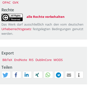
OPAC
GVK
Rechte
alle Rechte vorbehalten
Das Werk darf ausschließlich nach den vom deutschen
Urheberrechtsgesetz
festgelegten Bedingungen genutzt
werden.
Export
BibTeX
EndNote
RIS
DublinCore
MODS
Teilen
tweet
teilen
mitteilen
teilen
teilen
teilen
mail