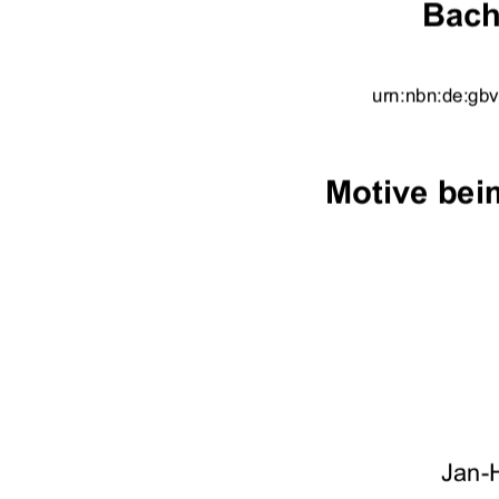
Bach
urn:nbn:de:gbv
Motive bei
Jan-