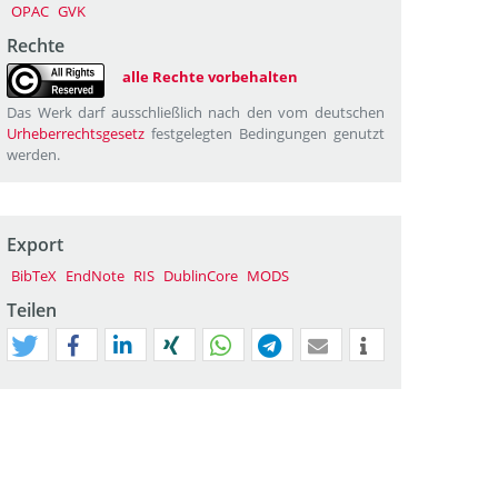
OPAC
GVK
Rechte
alle Rechte vorbehalten
Das Werk darf ausschließlich nach den vom deutschen
Urheberrechtsgesetz
festgelegten Bedingungen genutzt
werden.
Export
BibTeX
EndNote
RIS
DublinCore
MODS
Teilen
tweet
teilen
mitteilen
teilen
teilen
teilen
mail