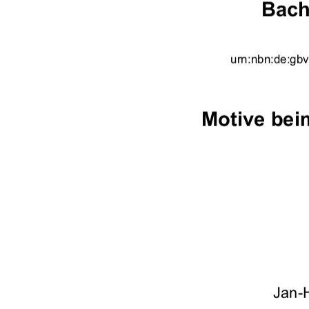
Bach
urn:nbn:de:gbv
Motive bei
Jan-