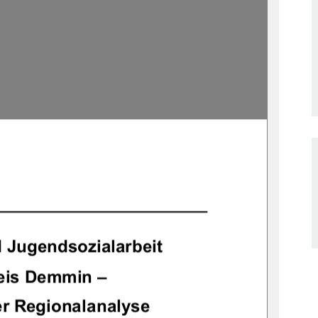
 	  
 	 