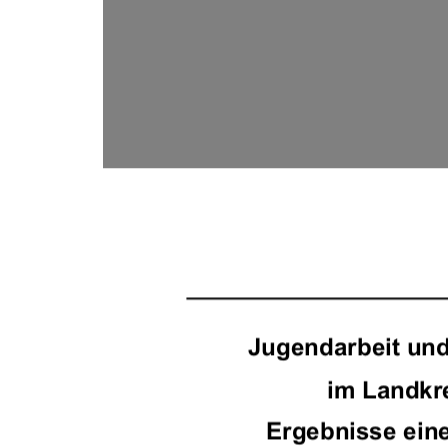
	

  	


	
