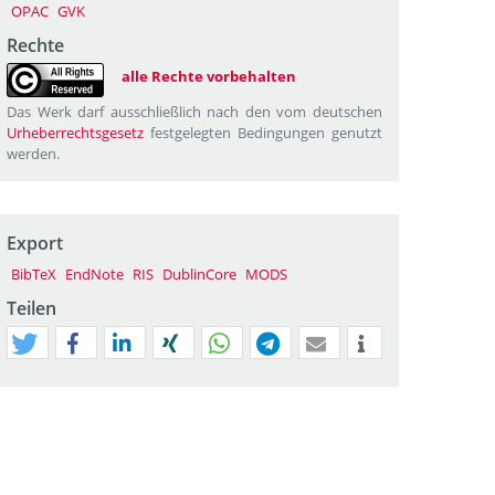
OPAC
GVK
Rechte
alle Rechte vorbehalten
Das Werk darf ausschließlich nach den vom deutschen
Urheberrechtsgesetz
festgelegten Bedingungen genutzt
werden.
Export
BibTeX
EndNote
RIS
DublinCore
MODS
Teilen
tweet
teilen
mitteilen
teilen
teilen
teilen
mail