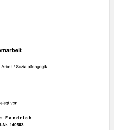
	

		 
 	
	 	! "#$%$&