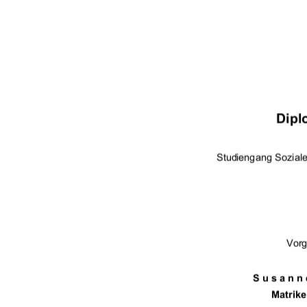


	

	 

   



		