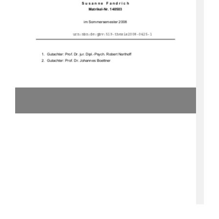
 	
	 	! "#$%$&
  
urn:nbn:de:gbv:519-thesis2008-0425-1
 

 ! "# $ % $&"'  ( ) ##
 

 ! "# $ * 

 +