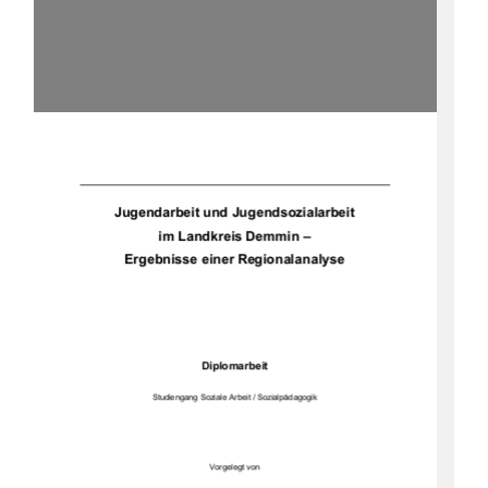
	

  	


 	  
	

 	 
	


	

	 

   



		
		 