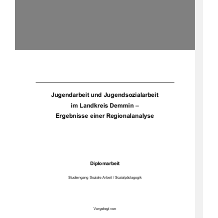
	

  	


 	  
	

 	 
	


	

	 

   



		
		 