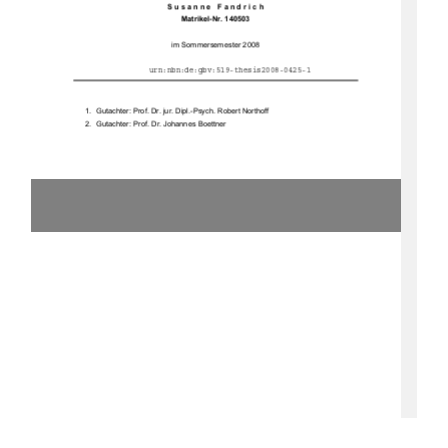
 	
	 	! "#$%$&
  
urn:nbn:de:gbv:519-thesis2008-0425-1
 

 ! "# $ % $&"'  ( ) ##
 

 ! "# $ * 

 +