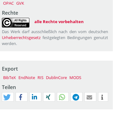
OPAC
GVK
Rechte
alle Rechte vorbehalten
Das Werk darf ausschließlich nach den vom deutschen
Urheberrechtsgesetz
festgelegten Bedingungen genutzt
werden.
Export
BibTeX
EndNote
RIS
DublinCore
MODS
Teilen
tweet
teilen
mitteilen
teilen
teilen
teilen
mail