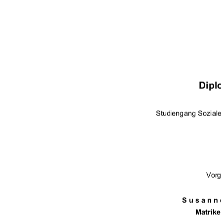


	

	 

   



		