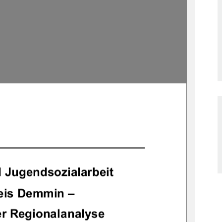
 	  
 	 