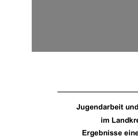
	

  	


	
