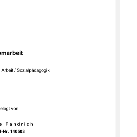
	

		 
 	
	 	! "#$%$&