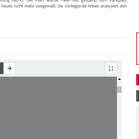
htung betritt. Der Platz wurde 1968 neu gestaltet zum Parkplatz
s heute nicht mehr zeitgemäß. Die vorliegende Arbeit analysiert den