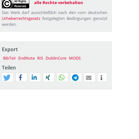
alle Rechte vorbehalten
Das Werk darf ausschließlich nach den vom deutschen
Urheberrechtsgesetz
festgelegten Bedingungen genutzt
werden.
Export
BibTeX
EndNote
RIS
DublinCore
MODS
Teilen
tweet
teilen
mitteilen
teilen
teilen
teilen
mail