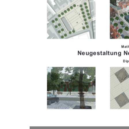
Mat
Neugestaltung N
Di