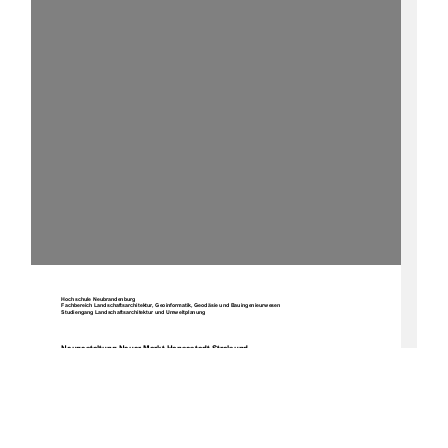
Hochschule Neubrandenburg 
Fachbereich Landschaftsarchitektur, Geoinformatik, Geodäsie und Bauingenieurwesen 
Studiengang Landschaftsarchitektur und Umweltplanung 
Neugestaltung Neuer Markt Hansestadt Stralsund 
Diplomarbeit 
urn:nbn:de:gbv:519-thesis2008-0034-6 
Verfasser: 
Mathias Kupke 
Matrikelnummer 361303 
Betreuer: 