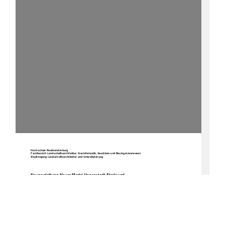
Hochschule Neubrandenburg 
Fachbereich Landschaftsarchitektur, Geoinformatik, Geodäsie und Bauingenieurwesen 
Studiengang Landschaftsarchitektur und Umweltplanung 
Neugestaltung Neuer Markt Hansestadt Stralsund 
Diplomarbeit 
urn:nbn:de:gbv:519-thesis2008-0034-6 
Verfasser: 
Mathias Kupke 
Matrikelnummer 361303 
Betreuer: 