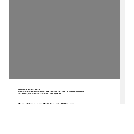
Hochschule Neubrandenburg 
Fachbereich Landschaftsarchitektur, Geoinformatik, Geodäsie und Bauingenieurwesen 
Studiengang Landschaftsarchitektur und Umweltplanung 
Neugestaltung Neuer Markt Hansestadt Stralsund 
Diplomarbeit 
urn:nbn:de:gbv:519-thesis2008-0034-6 
Verfasser: 
Mathias Kupke 
Matrikelnummer 361303 
Betreuer: 