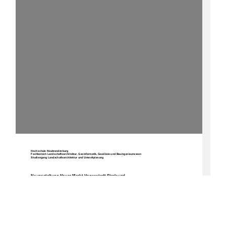
Hochschule Neubrandenburg 
Fachbereich Landschaftsarchitektur, Geoinformatik, Geodäsie und Bauingenieurwesen 
Studiengang Landschaftsarchitektur und Umweltplanung 
Neugestaltung Neuer Markt Hansestadt Stralsund 
Diplomarbeit 
urn:nbn:de:gbv:519-thesis2008-0034-6 
Verfasser: 
Mathias Kupke 
Matrikelnummer 361303 
Betreuer: 