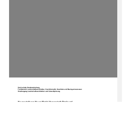
Hochschule Neubrandenburg 
Fachbereich Landschaftsarchitektur, Geoinformatik, Geodäsie und Bauingenieurwesen 
Studiengang Landschaftsarchitektur und Umweltplanung 
Neugestaltung Neuer Markt Hansestadt Stralsund 
Diplomarbeit 
urn:nbn:de:gbv:519-thesis2008-0034-6 
Verfasser: 
Mathias Kupke 
Matrikelnummer 361303 
Betreuer: 