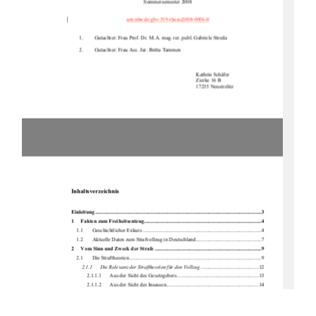
Sommersemester 2008 
urn:nbn:de:gbv:519-thesis2008-0006-0
1.
Gutachter: Frau Prof. Dr. M.A. mag. rer. publ. Gabriele Streda 
2.
Gutachter: Frau Ass. Jur. Britta Tammen 
Kathrin Schäfer 
Zierke 16 B 
17235 Neustrelitz 
Inhaltsverzeichnis 
Einleitung .....................................................................................................................
.........3
1
Fakten zum Freiheitsentzug.........................................................................................4
1.1
Geschichtlicher Exkurs ..........................................................................................4 
1.2
Aktuelle Daten zum Strafvollzug in Deutschland..................................................7 
2
Vom Sinn und Zweck der Strafe .................................................................................9
2.1
Die Straftheorien ....................................................................................................9 
2.1.1
Die Relevanz der Straftheorien für den Vollzug
............................................12 
2.1.1.1
Aus der Sicht des Gesetzgebers ..............................................................13 
2.1.1.2
Aus der Sicht des Insassen......................................................................14 
2.1.1.3
Aus der Sicht der Vollzugsbediensteten .................................................16 
2.1.1.4
Aus der Sicht der Gesellschaft................................................................18 
3
Die Menschenrechte....................................................................................................19