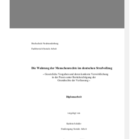
Hochschule Neubrandenburg 
Fachbereich Soziale Arbeit 
Die Wahrung der Menschenrechte im deutschen Strafvollzug
 Gesetzliche Vorgaben und deren konkrete Verwirklichung 
–
in der Praxis unter Berücksichtigung der 
Grundrechte der Verfassung 
–
Diplomarbeit
vorgelegt von 
Kathrin Schäfer 
Studiengang Soziale Arbeit 