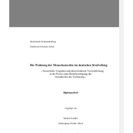
Hochschule Neubrandenburg 
Fachbereich Soziale Arbeit 
Die Wahrung der Menschenrechte im deutschen Strafvollzug
 Gesetzliche Vorgaben und deren konkrete Verwirklichung 
–
in der Praxis unter Berücksichtigung der 
Grundrechte der Verfassung 
–
Diplomarbeit
vorgelegt von 
Kathrin Schäfer 
Studiengang Soziale Arbeit 