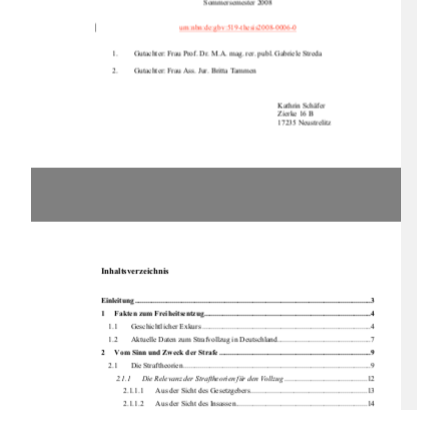
Sommersemester 2008 
urn:nbn:de:gbv:519-thesis2008-0006-0
1.
Gutachter: Frau Prof. Dr. M.A. mag. rer. publ. Gabriele Streda 
2.
Gutachter: Frau Ass. Jur. Britta Tammen 
Kathrin Schäfer 
Zierke 16 B 
17235 Neustrelitz 
Inhaltsverzeichnis 
Einleitung .....................................................................................................................
.........3
1
Fakten zum Freiheitsentzug.........................................................................................4
1.1
Geschichtlicher Exkurs ..........................................................................................4 
1.2
Aktuelle Daten zum Strafvollzug in Deutschland..................................................7 
2
Vom Sinn und Zweck der Strafe .................................................................................9
2.1
Die Straftheorien ....................................................................................................9 
2.1.1
Die Relevanz der Straftheorien für den Vollzug
............................................12 
2.1.1.1
Aus der Sicht des Gesetzgebers ..............................................................13 
2.1.1.2
Aus der Sicht des Insassen......................................................................14 
2.1.1.3
Aus der Sicht der Vollzugsbediensteten .................................................16 
2.1.1.4
Aus der Sicht der Gesellschaft................................................................18 
3
Die Menschenrechte....................................................................................................19