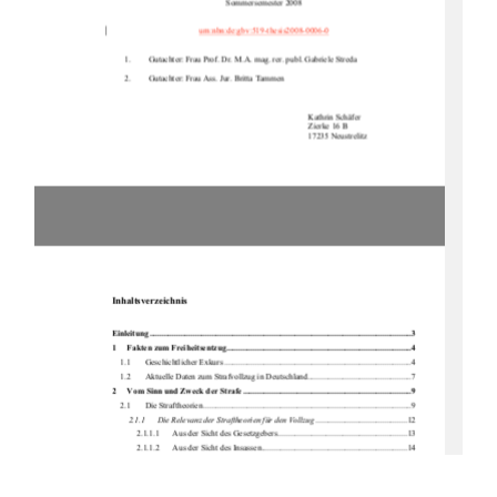
Sommersemester 2008 
urn:nbn:de:gbv:519-thesis2008-0006-0
1.
Gutachter: Frau Prof. Dr. M.A. mag. rer. publ. Gabriele Streda 
2.
Gutachter: Frau Ass. Jur. Britta Tammen 
Kathrin Schäfer 
Zierke 16 B 
17235 Neustrelitz 
Inhaltsverzeichnis 
Einleitung .....................................................................................................................
.........3
1
Fakten zum Freiheitsentzug.........................................................................................4
1.1
Geschichtlicher Exkurs ..........................................................................................4 
1.2
Aktuelle Daten zum Strafvollzug in Deutschland..................................................7 
2
Vom Sinn und Zweck der Strafe .................................................................................9
2.1
Die Straftheorien ....................................................................................................9 
2.1.1
Die Relevanz der Straftheorien für den Vollzug
............................................12 
2.1.1.1
Aus der Sicht des Gesetzgebers ..............................................................13 
2.1.1.2
Aus der Sicht des Insassen......................................................................14 
2.1.1.3
Aus der Sicht der Vollzugsbediensteten .................................................16 
2.1.1.4
Aus der Sicht der Gesellschaft................................................................18 
3
Die Menschenrechte....................................................................................................19