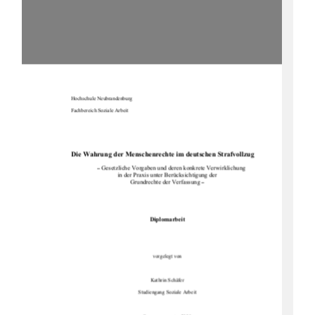
Hochschule Neubrandenburg 
Fachbereich Soziale Arbeit 
Die Wahrung der Menschenrechte im deutschen Strafvollzug
 Gesetzliche Vorgaben und deren konkrete Verwirklichung 
–
in der Praxis unter Berücksichtigung der 
Grundrechte der Verfassung 
–
Diplomarbeit
vorgelegt von 
Kathrin Schäfer 
Studiengang Soziale Arbeit 