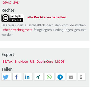
OPAC
GVK
Rechte
alle Rechte vorbehalten
Das Werk darf ausschließlich nach den vom deutschen
Urheberrechtsgesetz
festgelegten Bedingungen genutzt
werden.
Export
BibTeX
EndNote
RIS
DublinCore
MODS
Teilen
tweet
teilen
mitteilen
teilen
teilen
teilen
mail