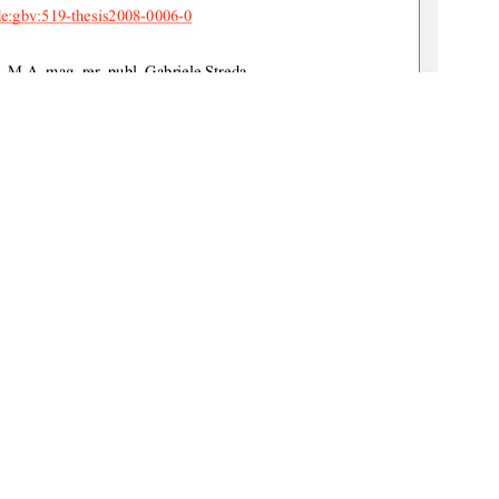
de:gbv:519-thesis2008-0006-0
. M.A. mag. rer. publ. Gabriele Streda 
r. Britta Tammen 
Kathrin Schäfer 
Zierke 16 B 
17235 Neustrelitz 
1
0 °