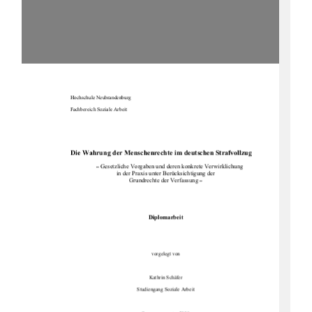
Hochschule Neubrandenburg 
Fachbereich Soziale Arbeit 
Die Wahrung der Menschenrechte im deutschen Strafvollzug
 Gesetzliche Vorgaben und deren konkrete Verwirklichung 
–
in der Praxis unter Berücksichtigung der 
Grundrechte der Verfassung 
–
Diplomarbeit
vorgelegt von 
Kathrin Schäfer 
Studiengang Soziale Arbeit 