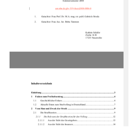
Sommersemester 2008 
urn:nbn:de:gbv:519-thesis2008-0006-0
1.
Gutachter: Frau Prof. Dr. M.A. mag. rer. publ. Gabriele Streda 
2.
Gutachter: Frau Ass. Jur. Britta Tammen 
Kathrin Schäfer 
Zierke 16 B 
17235 Neustrelitz 
Inhaltsverzeichnis 
Einleitung .....................................................................................................................
.........3
1
Fakten zum Freiheitsentzug.........................................................................................4
1.1
Geschichtlicher Exkurs ..........................................................................................4 
1.2
Aktuelle Daten zum Strafvollzug in Deutschland..................................................7 
2
Vom Sinn und Zweck der Strafe .................................................................................9
2.1
Die Straftheorien ....................................................................................................9 
2.1.1
Die Relevanz der Straftheorien für den Vollzug
............................................12 
2.1.1.1
Aus der Sicht des Gesetzgebers ..............................................................13 
2.1.1.2
Aus der Sicht des Insassen......................................................................14 
2.1.1.3
Aus der Sicht der Vollzugsbediensteten .................................................16 
2.1.1.4
Aus der Sicht der Gesellschaft................................................................18 
3
Die Menschenrechte....................................................................................................19