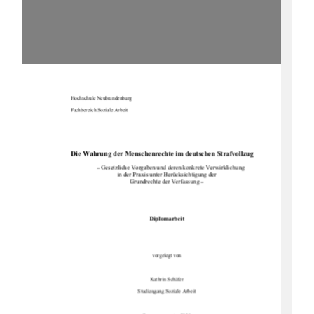
Hochschule Neubrandenburg 
Fachbereich Soziale Arbeit 
Die Wahrung der Menschenrechte im deutschen Strafvollzug
 Gesetzliche Vorgaben und deren konkrete Verwirklichung 
–
in der Praxis unter Berücksichtigung der 
Grundrechte der Verfassung 
–
Diplomarbeit
vorgelegt von 
Kathrin Schäfer 
Studiengang Soziale Arbeit 