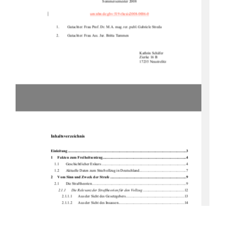
Sommersemester 2008 
urn:nbn:de:gbv:519-thesis2008-0006-0
1.
Gutachter: Frau Prof. Dr. M.A. mag. rer. publ. Gabriele Streda 
2.
Gutachter: Frau Ass. Jur. Britta Tammen 
Kathrin Schäfer 
Zierke 16 B 
17235 Neustrelitz 
Inhaltsverzeichnis 
Einleitung .....................................................................................................................
.........3
1
Fakten zum Freiheitsentzug.........................................................................................4
1.1
Geschichtlicher Exkurs ..........................................................................................4 
1.2
Aktuelle Daten zum Strafvollzug in Deutschland..................................................7 
2
Vom Sinn und Zweck der Strafe .................................................................................9
2.1
Die Straftheorien ....................................................................................................9 
2.1.1
Die Relevanz der Straftheorien für den Vollzug
............................................12 
2.1.1.1
Aus der Sicht des Gesetzgebers ..............................................................13 
2.1.1.2
Aus der Sicht des Insassen......................................................................14 
2.1.1.3
Aus der Sicht der Vollzugsbediensteten .................................................16 
2.1.1.4
Aus der Sicht der Gesellschaft................................................................18 
3
Die Menschenrechte....................................................................................................19