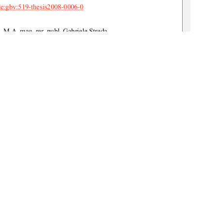
de:gbv:519-thesis2008-0006-0
. M.A. mag. rer. publ. Gabriele Streda 
r. Britta Tammen 
Kathrin Schäfer 
Zierke 16 B 
17235 Neustrelitz 
1
0 °