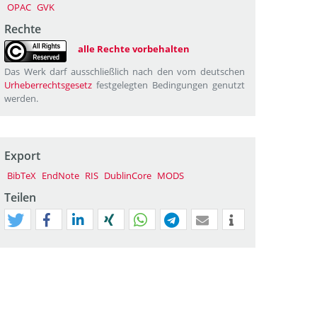
OPAC
GVK
Rechte
alle Rechte vorbehalten
Das Werk darf ausschließlich nach den vom deutschen
Urheberrechtsgesetz
festgelegten Bedingungen genutzt
werden.
Export
BibTeX
EndNote
RIS
DublinCore
MODS
Teilen
tweet
teilen
mitteilen
teilen
teilen
teilen
mail