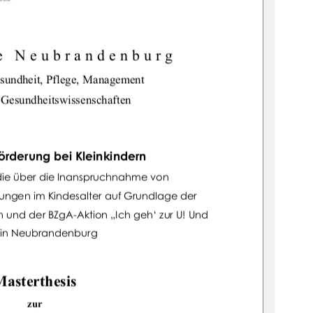
e Neubrandenburg 
sundheit, Pflege, Management 
 Gesundheitswissenschaften
örderung bei Kleinkindern 
udie über die Inanspruchnahme von 
ngen im Kindesalter auf Grundlage der 
n und der BZgA-Akt
ion „Ich geh‘ zur U! Und 
 in Neubrandenburg  
Masterthesis 
zur 