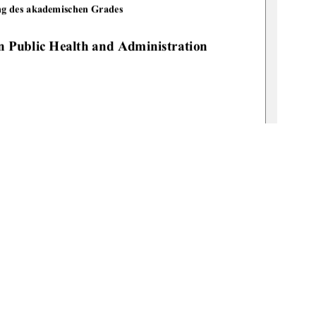
ung des akademischen Grades 
in Public Health and Administration
 
              
                   
riele                         
Claßen                         
illi Neumann 
 2008         
is2008-0080-9