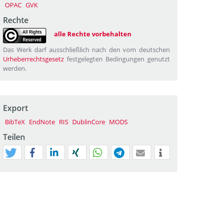
OPAC
GVK
Rechte
alle Rechte vorbehalten
Das Werk darf ausschließlich nach den vom deutschen
Urheberrechtsgesetz
festgelegten Bedingungen genutzt
werden.
Export
BibTeX
EndNote
RIS
DublinCore
MODS
Teilen
tweet
teilen
mitteilen
teilen
teilen
teilen
mail