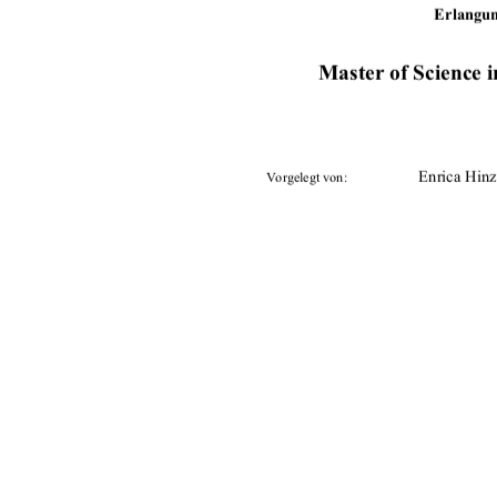
     Erlang
Master of Science 
Enrica Hinz
Vorgelegt von: 
                         Prof.           
Dr.      
Gab
Betreuer:
Prof. Dr. W
         13.         Juni        
Tag der Einreichung:
urn:nbn:de:gbv:519-thes