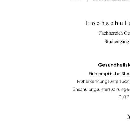
Hochschul
Fachbereich Ge
Studiengang
Gesundheitsf
Eine empirische St
Früherkennungsuntersuchu
Einschulungsuntersuchunge
Du?“