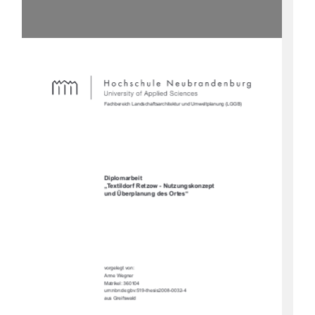
Fachbereich Landschaftsarchitektur und Umweltplanung (LGGB)
Diplomarbeit
„Textildorf Retzow - Nutzungskonzept 
und Überplanung des Ortes“ 
vorgelegt von:
Anne Wegner
Matrikel: 360104
urn:nbn:de:gbv:519-thesis2008-0032-4
aus Greifswald