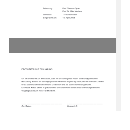
Betreuung: 
Prof. Thomas Oyen
Prof. Dr. Elke Mertens
Semester:              
7.       Fachsemester
Eingereicht am: 
14. April 2008
EIDESSTATTLICHE ERKLÄRUNG
Ich erkläre hiermit an Eides statt, dass ich die vorliegende Arbeit selbständig und ohne 
Benutzung anderer als der angegebenen Hilfsmit
tel angefertigt habe; die aus fremden Quellen 
direkt oder indirekt übernommene Gedanken sind als solche kenntlich gemacht.
Die Arbeit wurde bisher in glei
cher oder ähnlicher Form ke
iner anderen Prüfungsbehörde 
vorgelegt und auch nicht veröffentlicht.
________________________________         ____________________________
Ort, Datum      Unterschrift