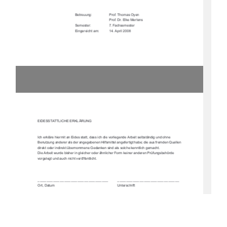
Betreuung: 
Prof. Thomas Oyen
Prof. Dr. Elke Mertens
Semester:              
7.       Fachsemester
Eingereicht am: 
14. April 2008
Diplomarbeit: „Textildorf Retzow – Nutzungskonzept und Überplanung des Ortes“ 
Bearbeitung: Anne Wegner (Matrikel: 360104)
Hochschule Neubrandenburg, Betreuung: Prof. Thomas Oyen, Prof. Dr. Elke Mertens
EIDESSTATTLICHE ERKLÄRUNG
Ich erkläre hiermit an Eides statt, dass ich die vorliegende Arbeit selbständig und ohne 
Benutzung anderer als der angegebenen Hilfsmit
tel angefertigt habe; die aus fremden Quellen 
direkt oder indirekt übernommene Gedanken sind als solche kenntlich gemacht.
Die Arbeit wurde bisher in glei
cher oder ähnlicher Form ke
iner anderen Prüfungsbehörde 
vorgelegt und auch nicht veröffentlicht.
________________________________         ____________________________
Ort, Datum      Unterschrift