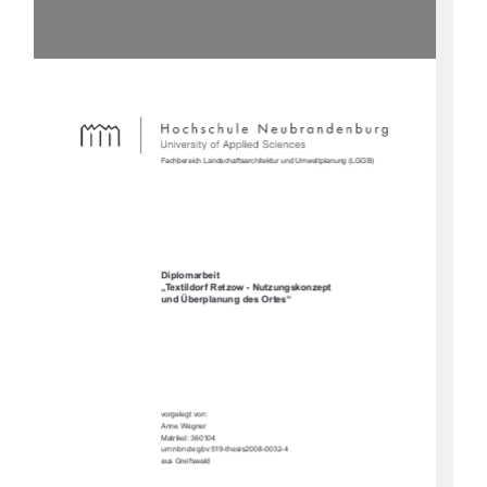
Fachbereich Landschaftsarchitektur und Umweltplanung (LGGB)
Diplomarbeit
„Textildorf Retzow - Nutzungskonzept 
und Überplanung des Ortes“ 
vorgelegt von:
Anne Wegner
Matrikel: 360104
urn:nbn:de:gbv:519-thesis2008-0032-4
aus Greifswald