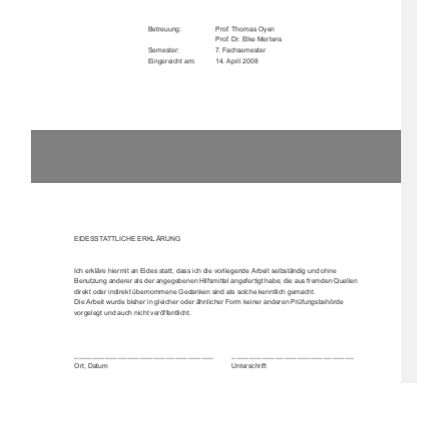
Betreuung: 
Prof. Thomas Oyen
Prof. Dr. Elke Mertens
Semester:              
7.       Fachsemester
Eingereicht am: 
14. April 2008
Diplomarbeit: „Textildorf Retzow – Nutzungskonzept und Überplanung des Ortes“ 
Bearbeitung: Anne Wegner (Matrikel: 360104)
Hochschule Neubrandenburg, Betreuung: Prof. Thomas Oyen, Prof. Dr. Elke Mertens
EIDESSTATTLICHE ERKLÄRUNG
Ich erkläre hiermit an Eides statt, dass ich die vorliegende Arbeit selbständig und ohne 
Benutzung anderer als der angegebenen Hilfsmit
tel angefertigt habe; die aus fremden Quellen 
direkt oder indirekt übernommene Gedanken sind als solche kenntlich gemacht.
Die Arbeit wurde bisher in glei
cher oder ähnlicher Form ke
iner anderen Prüfungsbehörde 
vorgelegt und auch nicht veröffentlicht.
________________________________         ____________________________
Ort, Datum      Unterschrift