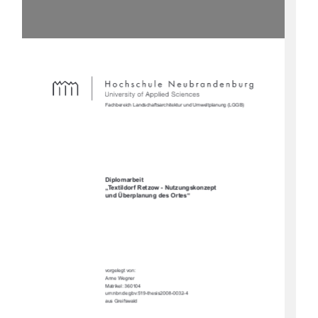
Fachbereich Landschaftsarchitektur und Umweltplanung (LGGB)
Diplomarbeit
„Textildorf Retzow - Nutzungskonzept 
und Überplanung des Ortes“ 
vorgelegt von:
Anne Wegner
Matrikel: 360104
urn:nbn:de:gbv:519-thesis2008-0032-4
aus Greifswald