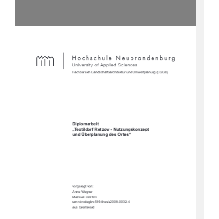
Fachbereich Landschaftsarchitektur und Umweltplanung (LGGB)
Diplomarbeit
„Textildorf Retzow - Nutzungskonzept 
und Überplanung des Ortes“ 
vorgelegt von:
Anne Wegner
Matrikel: 360104
urn:nbn:de:gbv:519-thesis2008-0032-4
aus Greifswald