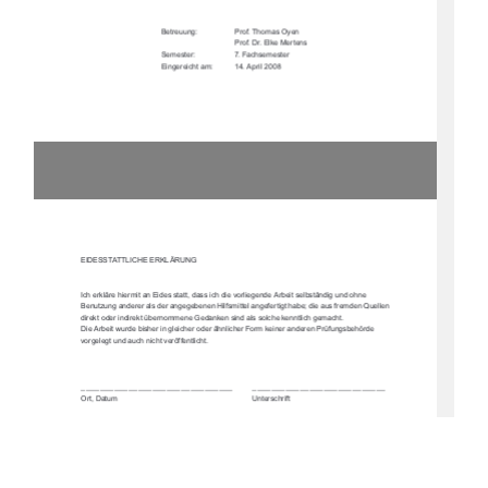
Betreuung: 
Prof. Thomas Oyen
Prof. Dr. Elke Mertens
Semester:              
7.       Fachsemester
Eingereicht am: 
14. April 2008
Diplomarbeit: „Textildorf Retzow – Nutzungskonzept und Überplanung des Ortes“ 
Bearbeitung: Anne Wegner (Matrikel: 360104)
Hochschule Neubrandenburg, Betreuung: Prof. Thomas Oyen, Prof. Dr. Elke Mertens
EIDESSTATTLICHE ERKLÄRUNG
Ich erkläre hiermit an Eides statt, dass ich die vorliegende Arbeit selbständig und ohne 
Benutzung anderer als der angegebenen Hilfsmit
tel angefertigt habe; die aus fremden Quellen 
direkt oder indirekt übernommene Gedanken sind als solche kenntlich gemacht.
Die Arbeit wurde bisher in glei
cher oder ähnlicher Form ke
iner anderen Prüfungsbehörde 
vorgelegt und auch nicht veröffentlicht.
________________________________         ____________________________
Ort, Datum      Unterschrift